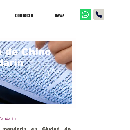
CONTACTO
News
n de Chino
rín
 Mandarín
o mandarín en Ciudad de