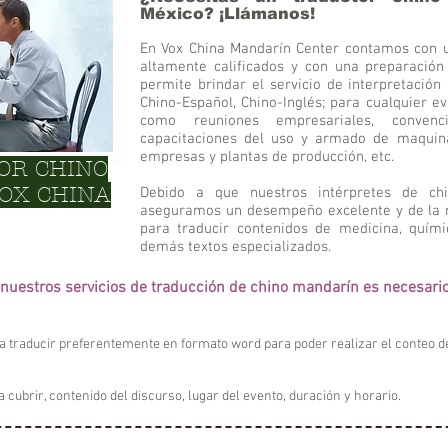
México? ¡Llámanos!
En Vox China Mandarín Center contamos con u
altamente calificados y con una preparación
permite brindar el servicio de interpretación
Chino-Español, Chino-Inglés; para cualquier e
como reuniones empresariales, convencio
capacitaciones del uso y armado de maquinari
empresas y plantas de producción, etc.
OR CHINO
VOX CHINA
Debido a que nuestros intérpretes de ch
aseguramos un desempeño excelente y de la 
para traducir contenidos de medicina, químic
demás textos especializados.
e nuestros servicios de traducción de chino mandarín es necesari
a traducir preferentemente en formato word para poder realizar el conteo d
a cubrir, contenido del discurso, lugar del evento, duración y horario.