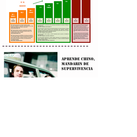
Aprende Chino,
MANDARIN DE
SUPERVIVENCIA
¿Vas a
China
de turismo o de negocios y quieres disfrutar al máximo
esta experiencia? ”
Mandarín
de Supervivencia” es un curso que te da
todo lo básico al
aprender chino
: pedir direcciones, ordenar comida y
obtener mejores precios hablando Mandarín.
Estudiar chino
en este
programa es solamente invertir de uno a tres meses de este curso
intensivo y tendrás todo lo que quieres de este viaje a China y ¡mucho
más!
El curso ‘Mandarín de Supervivencia’ ofrece una forma práctica y
fácil para ayudar a los estudiantes a obtener resultados rápidos al
estudiar chino
. Asegura que los estudiantes tengan las oraciones