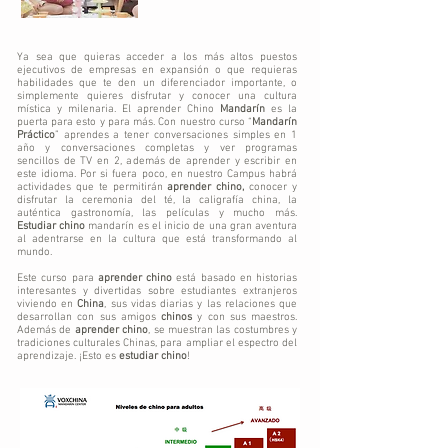
Ya sea que quieras acceder a los más altos puestos
ejecutivos de empresas en expansión o que requieras
habilidades que te den un diferenciador importante, o
simplemente quieres disfrutar y conocer una cultura
mística y milenaria. El aprender Chino
Mandarín
es la
puerta para esto y para más. Con nuestro curso “
Mandarín
Práctico
” aprendes a tener conversaciones simples en 1
año y conversaciones completas y ver programas
sencillos de TV en 2, además de aprender y escribir en
este idioma. Por si fuera poco, en nuestro Campus habrá
actividades que te permitirán
aprender chino,
conocer y
disfrutar la ceremonia del té, la caligrafía china, la
auténtica gastronomía, las películas y mucho más.
Estudiar chino
mandarín es el inicio de una gran aventura
al adentrarse en la cultura que está transformando al
mundo.
Este curso para
aprender chino
está basado en historias
interesantes y divertidas sobre estudiantes extranjeros
viviendo en
China
, sus vidas diarias y las relaciones que
desarrollan con sus amigos
chinos
y con sus maestros.
Además de
aprender chino
, se muestran las costumbres y
tradiciones culturales Chinas, para ampliar el espectro del
aprendizaje. ¡Esto es
estudiar chino
!